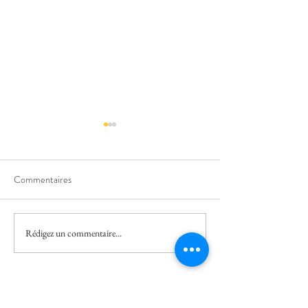
Commentaires
Infos 100 K
Infos Parking
Rédigez un commentaire...