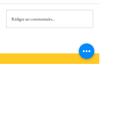
Infos toutes courses
Rédigez un commentaire...
Association Montanaspe
Place François Saraillé 64490 Bedous,
France
montanaspe@gmail.com
Le Montan'Aspe n'existerait pas sans
ses bénévoles...
A PROPOS