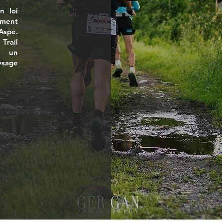
n loi
ement
Aspe.
Trail
t un
sage