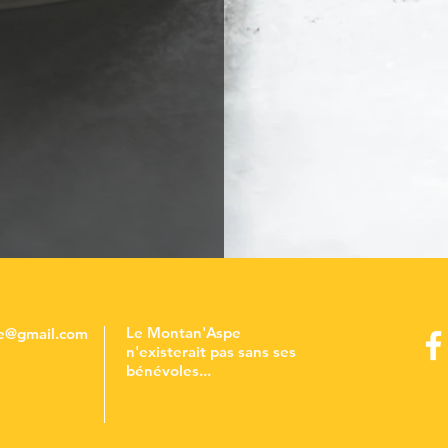
Le Montan'Aspe
e@gmail.com
n'existerait pas sans ses
bénévoles...