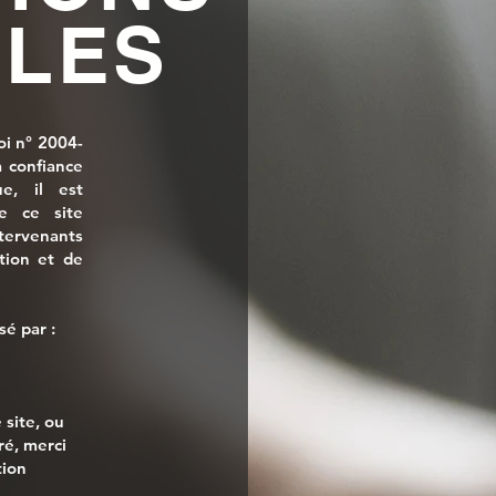
LES
loi n° 2004-
 confiance
e, il est
de ce site
ntervenants
tion et de
sé par :
 site, ou
é, merci
tion