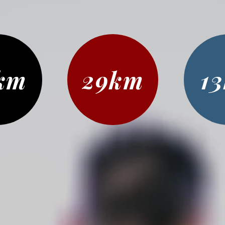
km
29km
1